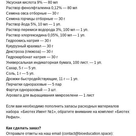
Уксусная кислота 9% — 80 мл
Раствор фенолфталеина 0,12% — 80 мл
Семена овса отборные — 30 г
Семена горчицы отборные — 30 г
Раствор йода 5%, 10 мл — 1 уп.
Раствор перекиси водорода 3%, 100 мл — 1 уп.
Раствор хлоргексидина 0,05%, 100 мл — 1 уп.
Гидроокись натрия — 30 г
Кукурузный крахмал — 30 г
Декстроза (глюкоза) — 30 г
Гидрокарбонат натрия — 30 г
Универсальная индикаторная бумага, 100 лист. — 1 уп.
Сахар, 5 г — 5 уп.
Соль, 1 г — 5 уп.
Дрожжи быстродействующие, 11 г — 1 уп.
Перчатки одноразовые — 5 пар
Фартук одноразовый — 3 шт.
Агровата для выращивания микрозелени — 1 лист
Если вам необходимо пополнить запасы расходных материалов
набора «Биотех Ивент №1», обратите внимание на комплект «Биотех
Рефил».
Как сделать заказ?
Отправьте ответы на наш email (contact@bioeducation.space):